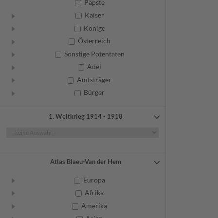
Päpste
Kaiser
Könige
Österreich
Sonstige Potentaten
Adel
Amtsträger
Bürger
Frauen
1. Weltkrieg 1914 - 1918
Geistliche
Gelehrte
Künstler
Militär
Atlas Blaeu-Van der Hem
Randgruppen
Europa
Weitere
Afrika
Amerika