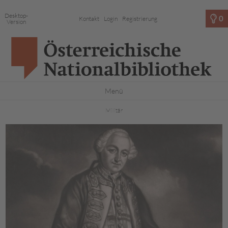
Desktop-
0
Kontakt
Login
Registrierung
Version
Menü
Militär