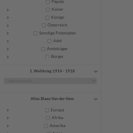
Päpste
Kaiser
Könige
Österreich
Sonstige Potentaten
Adel
Amtsträger
Bürger
Frauen
1. Weltkrieg 1914 - 1918
Geistliche
Gelehrte
Künstler
Militär
Atlas Blaeu-Van der Hem
Randgruppen
Europa
Weitere
Afrika
Amerika