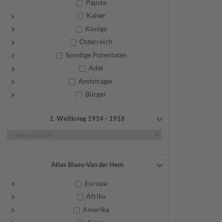
Päpste
Kaiser
Könige
Österreich
Sonstige Potentaten
Adel
Amtsträger
Bürger
Frauen
1. Weltkrieg 1914 - 1918
Geistliche
Gelehrte
Künstler
Militär
Atlas Blaeu-Van der Hem
Randgruppen
Europa
Weitere
Afrika
Amerika