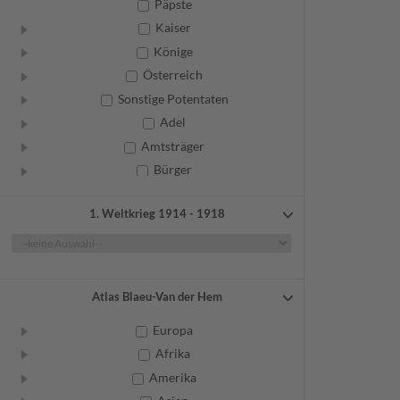
Päpste
Kaiser
Könige
Österreich
Sonstige Potentaten
Adel
Amtsträger
Bürger
Frauen
1. Weltkrieg 1914 - 1918
Geistliche
Gelehrte
Künstler
Militär
Atlas Blaeu-Van der Hem
Randgruppen
Europa
Weitere
Afrika
Amerika