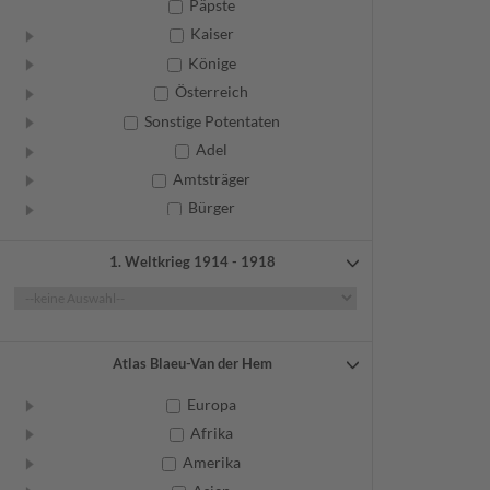
Päpste
Kaiser
Könige
Österreich
Sonstige Potentaten
Adel
Amtsträger
Bürger
Frauen
1. Weltkrieg 1914 - 1918
Geistliche
Gelehrte
Künstler
Militär
Atlas Blaeu-Van der Hem
Randgruppen
Europa
Weitere
Afrika
Amerika