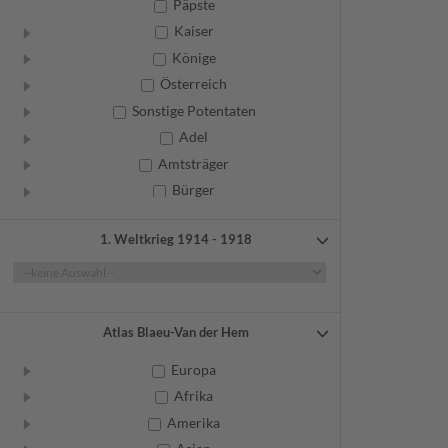
Päpste
Kaiser
Könige
Österreich
Sonstige Potentaten
Adel
Amtsträger
Bürger
Frauen
1. Weltkrieg 1914 - 1918
Geistliche
Gelehrte
Künstler
Militär
Atlas Blaeu-Van der Hem
Randgruppen
Europa
Weitere
Afrika
Amerika