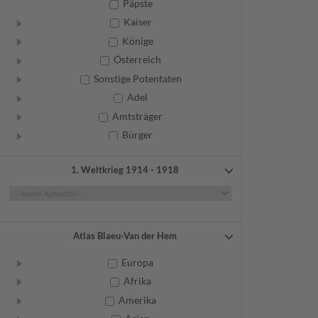
Päpste
Kaiser
Könige
Österreich
Sonstige Potentaten
Adel
Amtsträger
Bürger
Frauen
1. Weltkrieg 1914 - 1918
Geistliche
Gelehrte
Künstler
Militär
Atlas Blaeu-Van der Hem
Randgruppen
Europa
Weitere
Afrika
Amerika