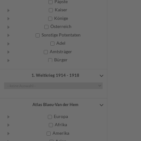
Päpste
Kaiser
Könige
Österreich
Sonstige Potentaten
Adel
Amtsträger
Bürger
Frauen
1. Weltkrieg 1914 - 1918
Geistliche
Gelehrte
Künstler
Militär
Atlas Blaeu-Van der Hem
Randgruppen
Europa
Weitere
Afrika
Amerika