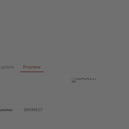
eite
Profisuche
Digitale Sammlungen
Angebote
Über un
rgebnis
Preview
ummer:
00434517