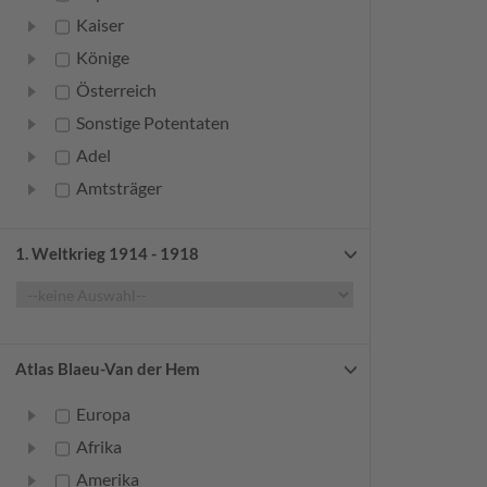
Kaiser
Könige
Österreich
Sonstige Potentaten
Adel
Amtsträger
Bürger
Frauen
1. Weltkrieg 1914 - 1918
Geistliche
Gelehrte
Künstler
Atlas Blaeu-Van der Hem
Militär
Europa
Randgruppen
Afrika
Weitere
Amerika