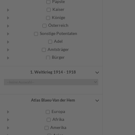
Päpste
Kaiser
Könige
Österreich
Sonstige Potentaten
Adel
Amtsträger
Bürger
Frauen
1. Weltkrieg 1914 - 1918
Geistliche
Gelehrte
Künstler
Militär
Atlas Blaeu-Van der Hem
Randgruppen
Europa
Weitere
Afrika
Amerika