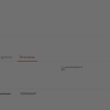
eite
Profisuche
Digitale Sammlungen
Angebote
Über un
rgebnis
Preview
ummer:
00406669