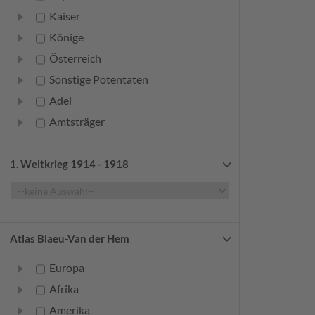
Kaiser
Könige
Österreich
Sonstige Potentaten
Adel
Amtsträger
Bürger
Frauen
1. Weltkrieg 1914 - 1918
Geistliche
Gelehrte
Künstler
Atlas Blaeu-Van der Hem
Militär
Europa
Randgruppen
Afrika
Weitere
Amerika