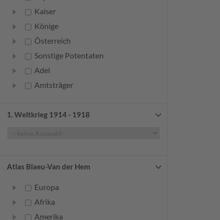
Kaiser
Könige
Österreich
Sonstige Potentaten
Adel
Amtsträger
Bürger
Frauen
1. Weltkrieg 1914 - 1918
Geistliche
Gelehrte
Künstler
Atlas Blaeu-Van der Hem
Militär
Europa
Randgruppen
Afrika
Weitere
Amerika