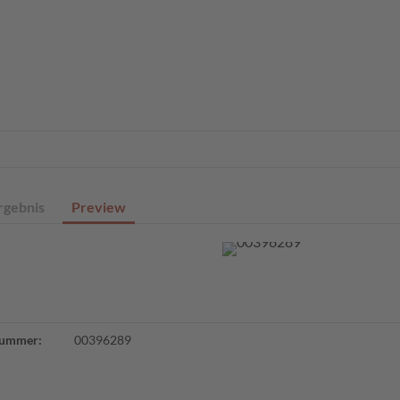
eite
Profisuche
Digitale Sammlungen
Angebote
Über un
rgebnis
Preview
ummer:
00396289