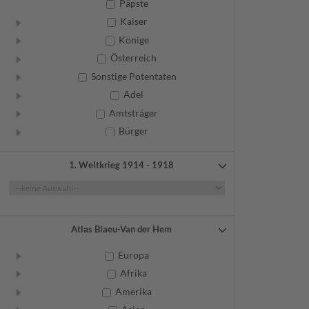
Päpste
Kaiser
Könige
Österreich
Sonstige Potentaten
Adel
Amtsträger
Bürger
Frauen
1. Weltkrieg 1914 - 1918
Geistliche
Gelehrte
Künstler
Militär
Atlas Blaeu-Van der Hem
Randgruppen
Europa
Weitere
Afrika
Amerika