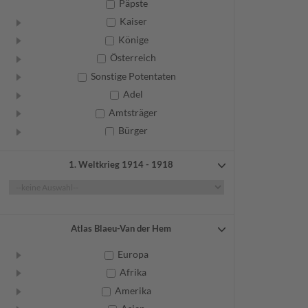
Päpste
Kaiser
Könige
Österreich
Sonstige Potentaten
Adel
Amtsträger
Bürger
Frauen
1. Weltkrieg 1914 - 1918
Geistliche
Gelehrte
Künstler
Militär
Atlas Blaeu-Van der Hem
Randgruppen
Europa
Weitere
Afrika
Amerika