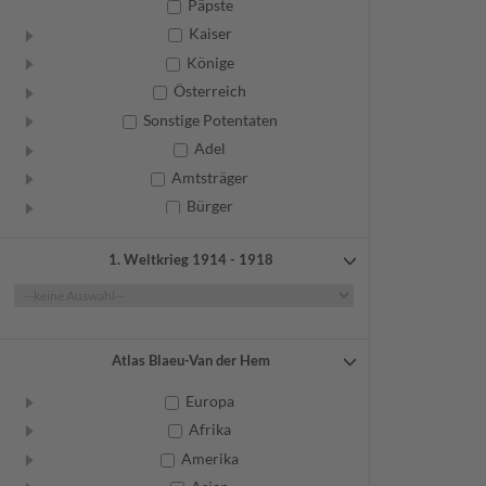
Päpste
Kaiser
Könige
Österreich
Sonstige Potentaten
Adel
Amtsträger
Bürger
Frauen
1. Weltkrieg 1914 - 1918
Geistliche
Gelehrte
Künstler
Militär
Atlas Blaeu-Van der Hem
Randgruppen
Europa
Weitere
Afrika
Amerika