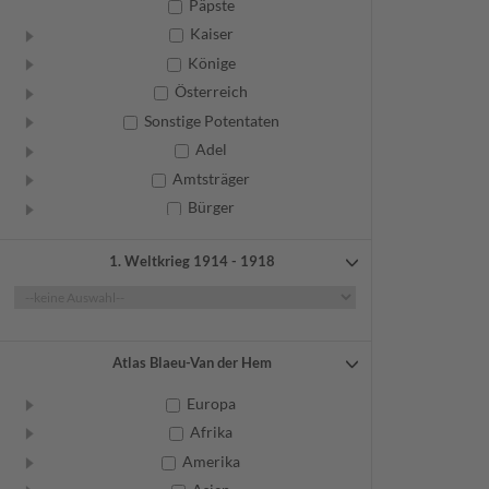
Päpste
Kaiser
Könige
Österreich
Sonstige Potentaten
Adel
Amtsträger
Bürger
Frauen
1. Weltkrieg 1914 - 1918
Geistliche
Gelehrte
Künstler
Militär
Atlas Blaeu-Van der Hem
Randgruppen
Europa
Weitere
Afrika
Amerika