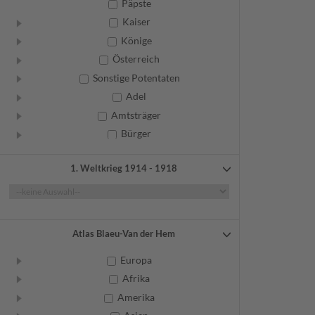
Päpste
Kaiser
Könige
Österreich
Sonstige Potentaten
Adel
Amtsträger
Bürger
Frauen
1. Weltkrieg 1914 - 1918
Geistliche
Gelehrte
Künstler
Militär
Atlas Blaeu-Van der Hem
Randgruppen
Europa
Weitere
Afrika
Amerika