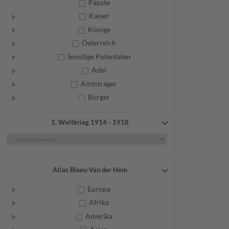
Päpste
Kaiser
Könige
Österreich
Sonstige Potentaten
Adel
Amtsträger
Bürger
Frauen
1. Weltkrieg 1914 - 1918
Geistliche
Gelehrte
Künstler
Militär
Atlas Blaeu-Van der Hem
Randgruppen
Europa
Weitere
Afrika
Amerika