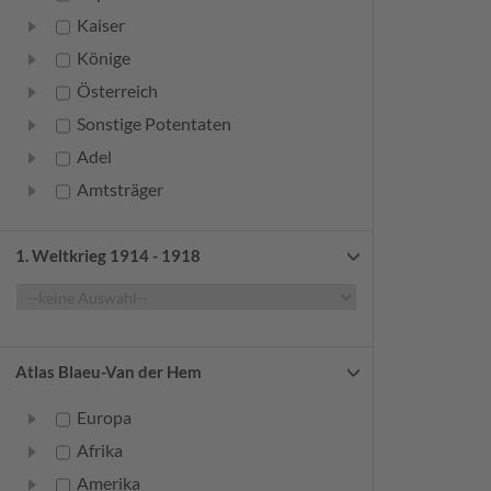
Kaiser
Könige
Österreich
Sonstige Potentaten
Adel
Amtsträger
Bürger
Frauen
1. Weltkrieg 1914 - 1918
Geistliche
Gelehrte
Künstler
Atlas Blaeu-Van der Hem
Militär
Europa
Randgruppen
Afrika
Weitere
Amerika