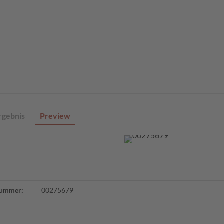
eite
Profisuche
Digitale Sammlungen
Angebote
Über un
rgebnis
Preview
ummer:
00275679