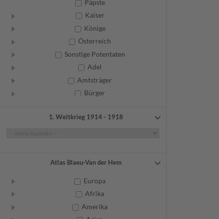
Päpste
Kaiser
Könige
Österreich
Sonstige Potentaten
Adel
Amtsträger
Bürger
Frauen
1. Weltkrieg 1914 - 1918
Geistliche
Gelehrte
Künstler
Militär
Atlas Blaeu-Van der Hem
Randgruppen
Europa
Weitere
Afrika
Amerika