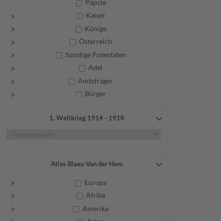
Päpste
Kaiser
Könige
Österreich
Sonstige Potentaten
Adel
Amtsträger
Bürger
Frauen
1. Weltkrieg 1914 - 1918
Geistliche
Gelehrte
Künstler
Militär
Atlas Blaeu-Van der Hem
Randgruppen
Europa
Weitere
Afrika
Amerika