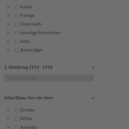
Kaiser
Könige
Österreich
Sonstige Potentaten
Adel
Amtsträger
Bürger
Frauen
1. Weltkrieg 1914 - 1918
Geistliche
Gelehrte
Künstler
Atlas Blaeu-Van der Hem
Militär
Europa
Randgruppen
Afrika
Weitere
Amerika