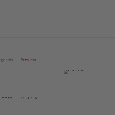
eite
Profisuche
Digitale Sammlungen
Angebote
Über un
rgebnis
Preview
ummer:
00219502