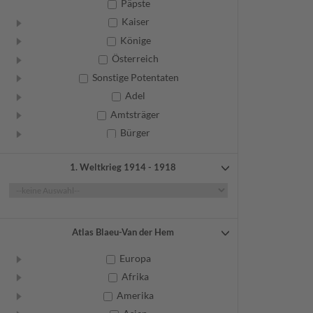
Päpste
Kaiser
Könige
Österreich
Sonstige Potentaten
Adel
Amtsträger
Bürger
Frauen
1. Weltkrieg 1914 - 1918
Geistliche
Gelehrte
Künstler
Militär
Atlas Blaeu-Van der Hem
Randgruppen
Europa
Weitere
Afrika
Amerika