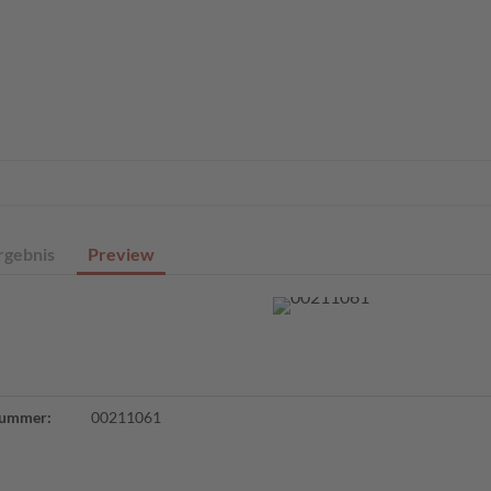
eite
Profisuche
Digitale Sammlungen
Angebote
Über un
rgebnis
Preview
ummer:
00211061