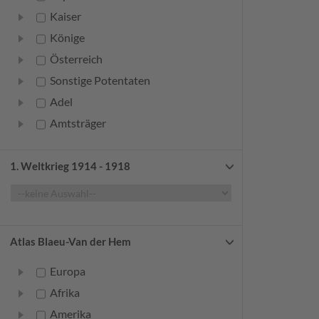
Kaiser
Könige
Österreich
Sonstige Potentaten
Adel
Amtsträger
Bürger
Frauen
1. Weltkrieg 1914 - 1918
Geistliche
Gelehrte
Künstler
Atlas Blaeu-Van der Hem
Militär
Europa
Randgruppen
Afrika
Weitere
Amerika