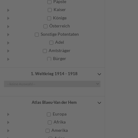
Päpste
Kaiser
Könige
Österreich
Sonstige Potentaten
Adel
Amtsträger
Bürger
Frauen
1. Weltkrieg 1914 - 1918
Geistliche
Gelehrte
Künstler
Militär
Atlas Blaeu-Van der Hem
Randgruppen
Europa
Weitere
Afrika
Amerika