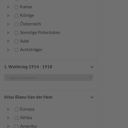
Kaiser
Könige
Österreich
Sonstige Potentaten
Adel
Amtsträger
Bürger
Frauen
1. Weltkrieg 1914 - 1918
Geistliche
Gelehrte
Künstler
Atlas Blaeu-Van der Hem
Militär
Europa
Randgruppen
Afrika
Weitere
Amerika