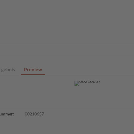
eite
Profisuche
Digitale Sammlungen
Angebote
Über un
rgebnis
Preview
ummer:
00210657