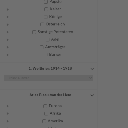
Päpste
Kaiser
Könige
Österreich
Sonstige Potentaten
Adel
Amtsträger
Bürger
Frauen
1. Weltkrieg 1914 - 1918
Geistliche
Gelehrte
Künstler
Militär
Atlas Blaeu-Van der Hem
Randgruppen
Europa
Weitere
Afrika
Amerika