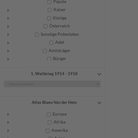
Päpste
Kaiser
Könige
Österreich
Sonstige Potentaten
Adel
Amtsträger
Bürger
Frauen
1. Weltkrieg 1914 - 1918
Geistliche
Gelehrte
Künstler
Militär
Atlas Blaeu-Van der Hem
Randgruppen
Europa
Weitere
Afrika
Amerika