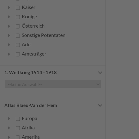
Kaiser
Könige
Österreich
Sonstige Potentaten
Adel
Amtsträger
Bürger
Frauen
1. Weltkrieg 1914 - 1918
Geistliche
Gelehrte
Künstler
Atlas Blaeu-Van der Hem
Militär
Europa
Randgruppen
Afrika
Weitere
Amerika