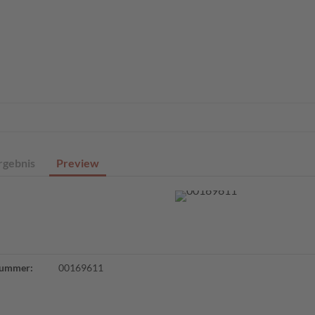
eite
Profisuche
Digitale Sammlungen
Angebote
Über un
rgebnis
Preview
ummer:
00169611