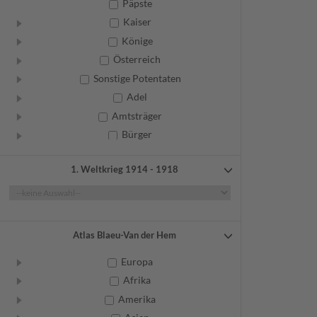
Päpste
Kaiser
Könige
Österreich
Sonstige Potentaten
Adel
Amtsträger
Bürger
Frauen
1. Weltkrieg 1914 - 1918
Geistliche
Gelehrte
Künstler
Militär
Atlas Blaeu-Van der Hem
Randgruppen
Europa
Weitere
Afrika
Amerika