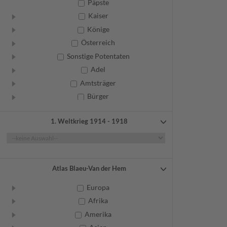
Päpste
Kaiser
Könige
Österreich
Sonstige Potentaten
Adel
Amtsträger
Bürger
Frauen
1. Weltkrieg 1914 - 1918
Geistliche
Gelehrte
Künstler
Militär
Atlas Blaeu-Van der Hem
Randgruppen
Europa
Weitere
Afrika
Amerika