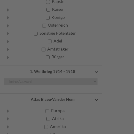
Päpste
Kaiser
Könige
Österreich
Sonstige Potentaten
Adel
Amtsträger
Bürger
Frauen
1. Weltkrieg 1914 - 1918
Geistliche
Gelehrte
Künstler
Militär
Atlas Blaeu-Van der Hem
Randgruppen
Europa
Weitere
Afrika
Amerika