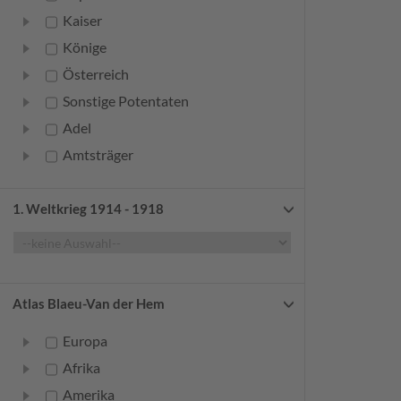
Kaiser
Könige
Österreich
Sonstige Potentaten
Adel
Amtsträger
Bürger
Frauen
1. Weltkrieg 1914 - 1918
Geistliche
Gelehrte
Künstler
Atlas Blaeu-Van der Hem
Militär
Europa
Randgruppen
Afrika
Weitere
Amerika