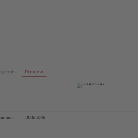
eite
Profisuche
Digitale Sammlungen
Angebote
Über un
rgebnis
Preview
ummer:
00065008