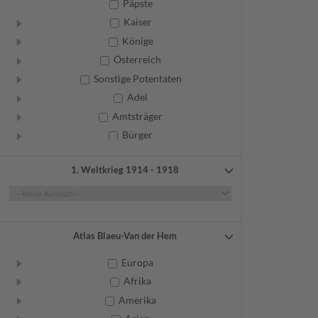
Päpste
Kaiser
Könige
Österreich
Sonstige Potentaten
Adel
Amtsträger
Bürger
Frauen
1. Weltkrieg 1914 - 1918
Geistliche
Gelehrte
Künstler
Militär
Atlas Blaeu-Van der Hem
Randgruppen
Europa
Weitere
Afrika
Amerika