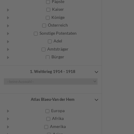
Päpste
Kaiser
Könige
Österreich
Sonstige Potentaten
Adel
Amtsträger
Bürger
Frauen
1. Weltkrieg 1914 - 1918
Geistliche
Gelehrte
Künstler
Militär
Atlas Blaeu-Van der Hem
Randgruppen
Europa
Weitere
Afrika
Amerika