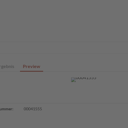
eite
Profisuche
Digitale Sammlungen
Angebote
Über un
rgebnis
Preview
ummer:
00041555