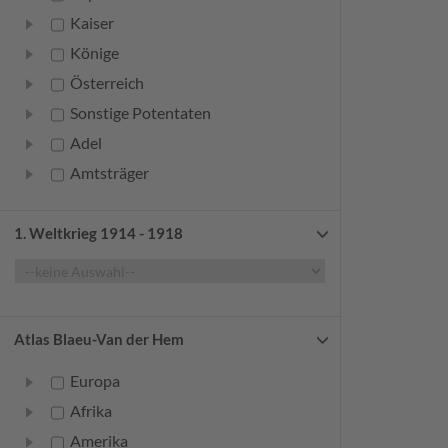
Kaiser
Könige
Österreich
Sonstige Potentaten
Adel
Amtsträger
Bürger
Frauen
1. Weltkrieg 1914 - 1918
Geistliche
Gelehrte
Künstler
Atlas Blaeu-Van der Hem
Militär
Europa
Randgruppen
Afrika
Weitere
Amerika