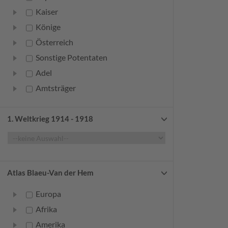
Kaiser
Könige
Österreich
Sonstige Potentaten
Adel
Amtsträger
Bürger
Frauen
1. Weltkrieg 1914 - 1918
Geistliche
Gelehrte
Künstler
Atlas Blaeu-Van der Hem
Militär
Europa
Randgruppen
Afrika
Weitere
Amerika