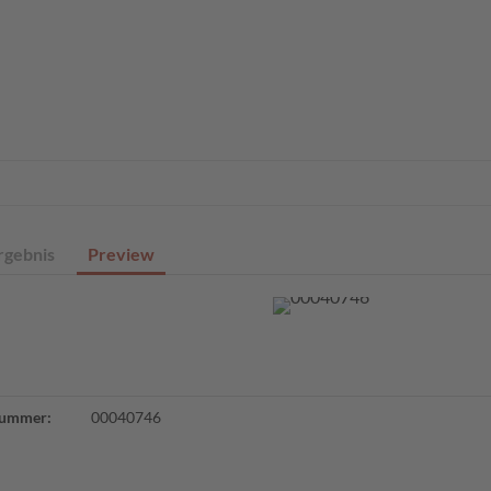
eite
Profisuche
Digitale Sammlungen
Angebote
Über un
rgebnis
Preview
ummer:
00040746