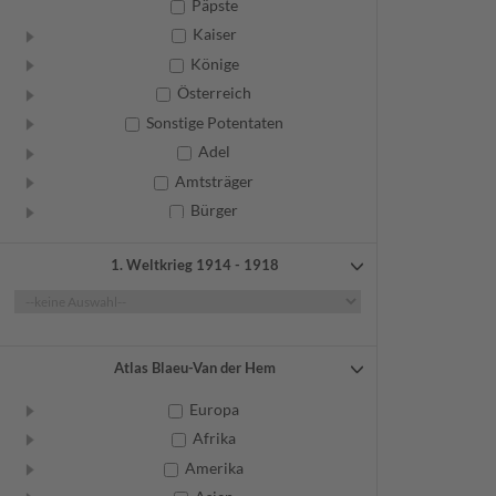
Päpste
Kaiser
Könige
Österreich
Sonstige Potentaten
Adel
Amtsträger
Bürger
Frauen
1. Weltkrieg 1914 - 1918
Geistliche
Gelehrte
Künstler
Militär
Atlas Blaeu-Van der Hem
Randgruppen
Europa
Weitere
Afrika
Amerika