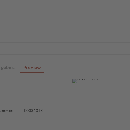
eite
Profisuche
Digitale Sammlungen
Angebote
Über un
rgebnis
Preview
ummer:
00031313