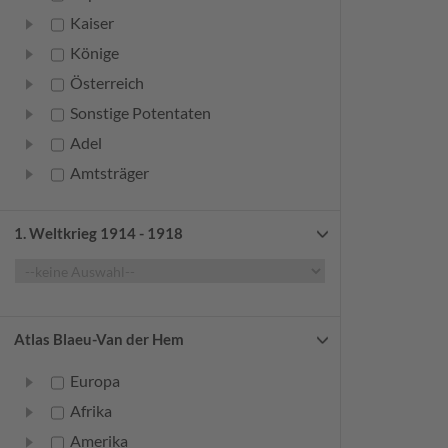
Kaiser
Könige
Österreich
Sonstige Potentaten
Adel
Amtsträger
Bürger
Frauen
1. Weltkrieg 1914 - 1918
Geistliche
Gelehrte
Künstler
Atlas Blaeu-Van der Hem
Militär
Europa
Randgruppen
Afrika
Weitere
Amerika